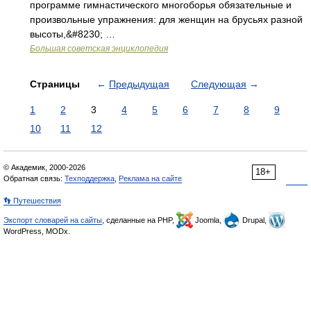
программе гимнастического многоборья обязательные и
произвольные упражнения: для женщин на брусьях разной
высоты,&#8230; …
Большая советская энциклопедия
Страницы
←
Предыдущая
Следующая
→
1
2
3
4
5
6
7
8
9
10
11
12
© Академик, 2000-2026
18+
Обратная связь:
Техподдержка
,
Реклама на сайте
👣 Путешествия
Экспорт словарей на сайты
, сделанные на PHP,
Joomla,
Drupal,
WordPress, MODx.