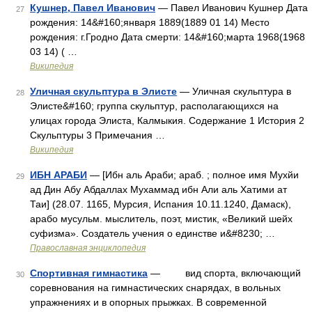
Кушнер, Павел Иванович
— Павел Иванович Кушнер Дата
27
рождения: 14&#160;января 1889(1889 01 14) Место
рождения: г.Гродно Дата смерти: 14&#160;марта 1968(1968
03 14) ( …
Википедия
Уличная скульптура в Элисте
— Уличная скульптура в
28
Элисте&#160; группа скульптур, располагающихся на
улицах города Элиста, Калмыкия. Содержание 1 История 2
Скульптуры 3 Примечания …
Википедия
ИБН АРАБИ
— [Ибн аль Араби; араб. ; полное имя Мухйи
29
ад Дин Абу Абдаллах Мухаммад ибн Али аль Хатими ат
Таи] (28.07. 1165, Мурсия, Испания 10.11.1240, Дамаск),
арабо мусульм. мыслитель, поэт, мистик, «Великий шейх
суфизма». Создатель учения о единстве и&#8230; …
Православная энциклопедия
Спортивная гимнастика
— вид спорта, включающий
30
соревнования на гимнастических снарядах, в вольных
упражнениях и в опорных прыжках. В современной