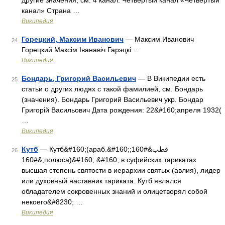
другие значения, см. 4 канал. Четвёртый канал «Четвёртый
канал» Страна …
Википедия
Горецкий, Максим Иванович
— Максим Иванович
24
Горецкий Максім Іванавіч Гарэцкі …
Википедия
Бондарь, Григорий Васильевич
— В Википедии есть
25
статьи о других людях с такой фамилией, см. Бондарь
(значения). Бондарь Григорий Васильевич укр. Бондар
Григорій Васильович Дата рождения: 22&#160;апреля 1932(
…
Википедия
Кутб
— Кутб&#160;(араб.&#160;قطب&#160;
26
&#160;полюса)&#160; &#160; в суфийских тарикатах
высшая степень святости в иерархии святых (авлия), лидер
или духовный наставник тариката. Кутб являлся
обладателем сокровенных знаний и олицетворял собой
некоего&#8230; …
Википедия