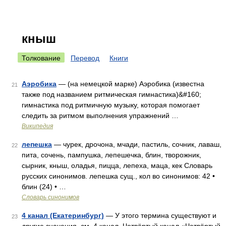
кныш
Толкование
Перевод
Книги
Аэробика
— (на немецкой марке) Аэробика (известна
21
также под названием ритмическая гимнастика)&#160;
гимнастика под ритмичную музыку, которая помогает
следить за ритмом выполнения упражнений …
Википедия
лепешка
— чурек, дрочона, мчади, пастиль, сочник, лаваш,
22
пита, сочень, пампушка, лепешечка, блин, творожник,
сырник, кныш, оладья, пицца, лепеха, маца, кек Словарь
русских синонимов. лепешка сущ., кол во синонимов: 42 •
блин (24) • …
Словарь синонимов
4 канал (Екатеринбург)
— У этого термина существуют и
23